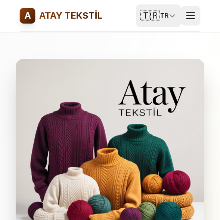
🇹🇷
A
ATAY TEKSTİL
TR
Ana Sayfa
Hakkımızda
Hizmetlerimiz
Teklif Alın